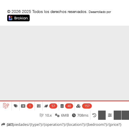
© 2026 2025 Todos los derechos reservados.
Desarrollado por
1
57
40
157
10.x
6MB
708ms
Filtros
GET propiedades/{type?}/{operation?}/{location?}/{bedroom?}/{price?}