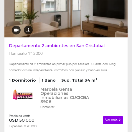
Departamento 2 ambientes en San Cristobal
Humberto 1° 2300
Departamento de 2 ambientes en primer piso por escalera. Cuenta con living
comedor, cocina independiente, dormitorio con placard y baño en suite. ...
2
1 Dormitorio
1 Baño
Sup. Total 34 m
Marcela Genta
Operaciones
Inmobiliarias CUCICBA
3906
Contactar
Precio de venta
USD 50.000
Ver más
Expensas: $ 90.000