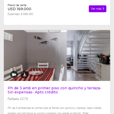
Precio de venta
USD 169.000
Ver más
Expensas: $ 598.000
Ph de 3 amb en primer piso con quincho y terraza-
Sin expensas- Apto crédito
Rafaela 4278
PH de 3 ambientes en primer piso al frente con quincho y terraza. Apto crédito.
Ingreso por hall hacia la cocina comedor con salida al balcón. Toilet...