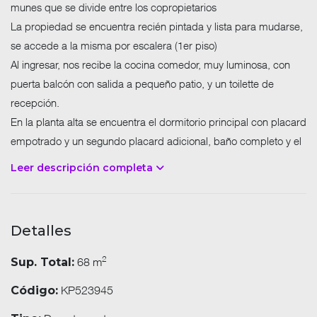
munes que se divide entre los copropietarios
La propiedad se encuentra recién pintada y lista para mudarse,
se accede a la misma por escalera (1er piso)
Al ingresar, nos recibe la cocina comedor, muy luminosa, con
puerta balcón con salida a pequeño patio, y un toilette de
recepción.
En la planta alta se encuentra el dormitorio principal con placard
empotrado y un segundo placard adicional, baño completo y el
segundo dormitorio, más pequeño, con salida al patio donde
Leer descripción completa
encontramos la coneccion para el lavarropas y una escalera
para acceder a una pequeña terraza.
Aysa $ 14.000 \\\ Edesur \\\ Metrogas
Detalles
2
68 m
Sup. Total:
KP523945
Código: