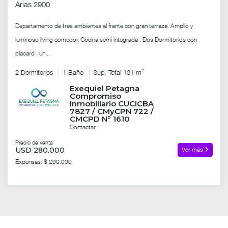
Arias 2900
Departamento de tres ambientes al frente con gran terraza. Amplio y
luminoso living comedor. Cocina semi integrada . Dos Dormitorios con
placard , un...
2
2 Dormitorios
1 Baño
Sup. Total 131 m
Exequiel Petagna
Compromiso
Inmobiliario CUCICBA
7827 / CMyCPN 722 /
CMCPD Nº 1610
Contactar
Precio de venta
USD 280.000
Ver más
Expensas: $ 290.000